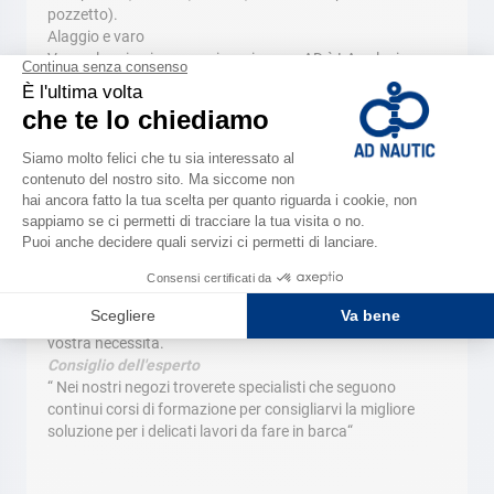
pozzetto).
Alaggio e varo
Varo, alaggio, rimessaggio su invaso, AD è LA soluzione
pronta e professionale sempre
disponibile! Con travellift per imbarcazioni e tecnici
qualificati e disponibili AD vi garantisce un
lavoro ed una sicurezza impeccabili per ogni vostra
necessità.
Alaggio e varo
Varo, alaggio, rimessaggio su invaso, AD è LA soluzione
pronta e professionale sempre disponibile! Con travellift
per imbarcazioni e tecnici qualificati e disponibili AD vi
garantisce un lavoro ed una sicurezza impeccabili per ogni
vostra necessità.
Consiglio dell'esperto
“ Nei nostri negozi troverete specialisti che seguono
continui corsi di formazione per consigliarvi la migliore
soluzione per i delicati lavori da fare in barca“