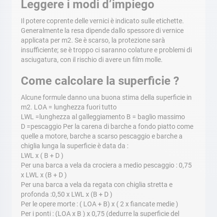
Leggere i modi d’impiego
Il potere coprente delle vernici è indicato sulle etichette.
Generalmente la resa dipende dallo spessore di vernice
applicata per m2. Se è scarso, la protezione sarà
insufficiente; se è troppo ci saranno colature e problemi di
asciugatura, con il rischio di avere un film molle.
Come calcolare la superficie ?
Alcune formule danno una buona stima della superficie in
m2. LOA = lunghezza fuori tutto
LWL =lunghezza al galleggiamento B = baglio massimo
D =pescaggio Per la carena di barche a fondo piatto come
quelle a motore, barche a scarso pescaggio e barche a
chiglia lunga la superficie è data da :
LWL x ( B + D )
Per una barca a vela da crociera a medio pescaggio : 0,75
x LWL x (B + D )
Per una barca a vela da regata con chiglia stretta e
profonda :0,50 x LWL x (B + D )
Per le opere morte : ( LOA + B) x ( 2 x fiancate medie )
Per i ponti : (LOA x B ) x 0,75 (dedurre la superficie del