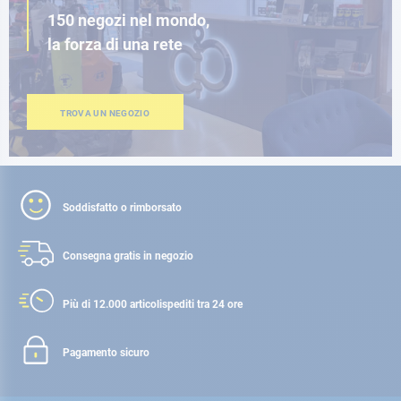
150 negozi nel mondo,
la forza di una rete
TROVA UN NEGOZIO
Soddisfatto o rimborsato
Consegna gratis
in negozio
Più di 12.000 articoli
spediti tra 24 ore
Pagamento sicuro