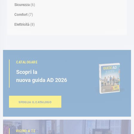
Sicurezza
(6)
Comfort
(7)
Elettricità
(8)
CATALOGARE
Scopri la
nuova guida AD 2026
SFOGLIA IL CATALOGO
VICINO A TE