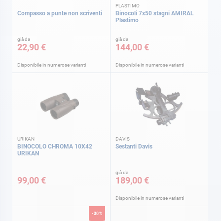
PLASTIMO
Compasso a punte non scriventi
Binocoli 7x50 stagni AMIRAL
Plastimo
già da
già da
22,90 €
144,00 €
Disponibile in numerose varianti
Disponibile in numerose varianti
URIKAN
DAVIS
BINOCOLO CHROMA 10X42
Sestanti Davis
URIKAN
già da
99,00 €
189,00 €
Disponibile in numerose varianti
-30%