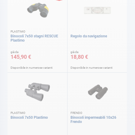
PLASTIMO
Binocoli 7x50 stagni RESCUE
Regolo da navigazione
Plastimo
già da
già da
145,90 €
18,80 €
Disponibile in numerose varianti
Disponibile in numerose varianti
PLASTIMO
FRENDO
Binocoli 7x50 Plastimo
Binocoli impermeabili 10x26
Frendo