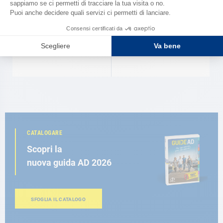
HOLT
AD
Riserva di galleggiamento Holt
Femminella Optimist completa
AD
43,90 €
19,70 €
CATALOGARE
Scopri la
nuova guida AD 2026
SFOGLIA IL CATALOGO