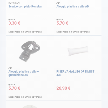
RONSTAN
AD
Scarico completo Ronstan
Aleggio plastica a vite AD
già da
già da
3,30 €
5,70 €
Disponibile in numerose varianti
Disponibile in numerose varianti
AD
Aleggio plastica a vite +
RISERVA GALLEG OPTIMIST
guarnizione AD
43L
già da
5,70 €
26,90 €
Disponibile in numerose varianti