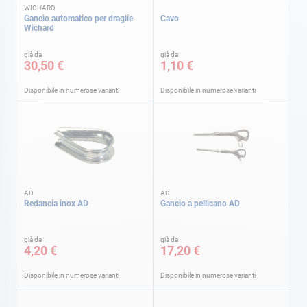
WICHARD
Gancio automatico per draglie
Cavo
Wichard
già da
già da
30,50 €
1,10 €
Disponibile in numerose varianti
Disponibile in numerose varianti
AD
AD
Redancia inox AD
Gancio a pellicano AD
già da
già da
4,20 €
17,20 €
Disponibile in numerose varianti
Disponibile in numerose varianti