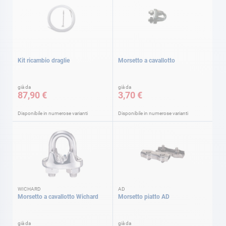
Kit ricambio draglie
Morsetto a cavallotto
già da
già da
87,90 €
3,70 €
Disponibile in numerose varianti
Disponibile in numerose varianti
WICHARD
AD
Morsetto a cavallotto Wichard
Morsetto piatto AD
già da
già da