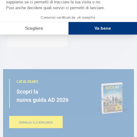
WICHARD
Gancio a pellicano M8 Wichard
68,90 €
CATALOGARE
Scopri la
nuova guida AD 2026
SFOGLIA IL CATALOGO