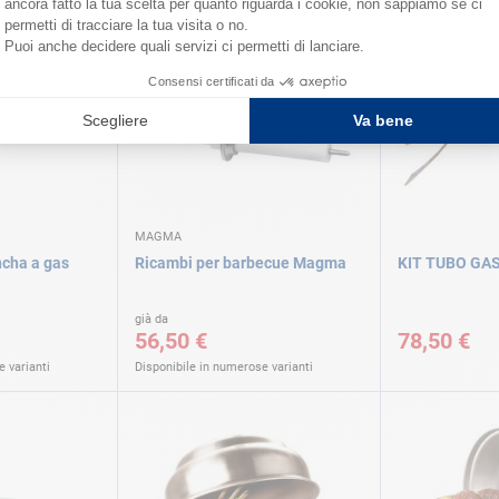
MAGMA
ncha a gas
Ricambi per barbecue Magma
KIT TUBO GAS
già da
56,50 €
78,50 €
 varianti
Disponibile in numerose varianti