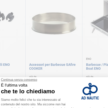
ENO
lli ENO
Accessori per Barbecue SAfire
Barbecue / Pl
COOKER
Boat ENO
già da
già da
23,50 €
409,00 €
 varianti
Disponibile in numerose varianti
Disponibile in num