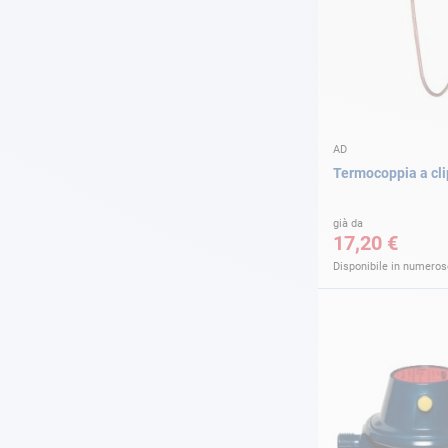
AD
Termocoppia a cl
già da
17,20 €
Disponibile in numerose