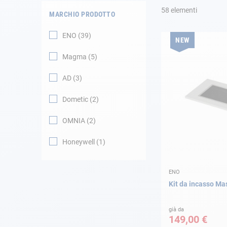
58
elementi
MARCHIO PRODOTTO
Navigazione
ENO
39
NEW
Abbigliamento
Magma
5
Svago
AD
3
Dometic
2
Appendici
OMNIA
2
Motore
Honeywell
1
Raccordi
ENO
Manutenzione
Kit da incasso Ma
Carta regalo -
Guida AD
già da
149,00 €