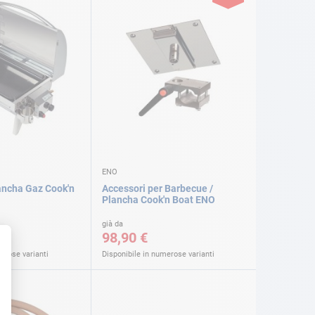
ENO
ancha Gaz Cook'n
Accessori per Barbecue /
Plancha Cook'n Boat ENO
già da
98,90 €
erose varianti
Disponibile in numerose varianti