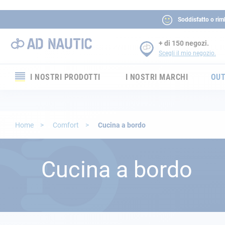
Soddisfatto o rim
+ di 150 negozi.
Scegli il mio negozio.
I NOSTRI PRODOTTI
I NOSTRI MARCHI
OUT
Elettronica
Elettricità
Home
Comfort
Cucina a bordo
Comfort
Cucina a bordo
Sicurezza
Cordame
Ormeggio