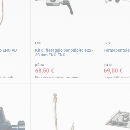
ENO
ENO
ip ENO AD
Kit di fissaggio per pulpito ø22-
Fermapentole
30 mm ENO ENO
già da
già da
68,50 €
69,00 €
 varianti
Disponibile in numerose varianti
Disponibile in num