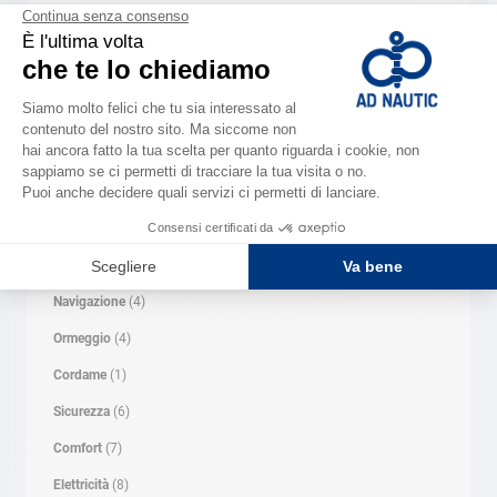
CATEGORIA
Manutenzione
(3)
Elettronica
(14)
Attrezzatura di coperta
(10)
Motore
(9)
Tenders
(2)
Abbigliamento
(1)
Navigazione
(4)
Ormeggio
(4)
Cordame
(1)
Sicurezza
(6)
Comfort
(7)
Elettricità
(8)