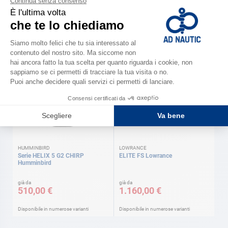
LOWRANCE
GARMIN
Serie HOOK REVEAL Lowrance
ECHOMAP ULTRA Garmin
già da
già da
405,00 €
2.340,00 €
Disponibile in numerose varianti
Disponibile in numerose varianti
HUMMINBIRD
LOWRANCE
Serie HELIX 5 G2 CHIRP
ELITE FS Lowrance
Humminbird
già da
già da
510,00 €
1.160,00 €
Disponibile in numerose varianti
Disponibile in numerose varianti