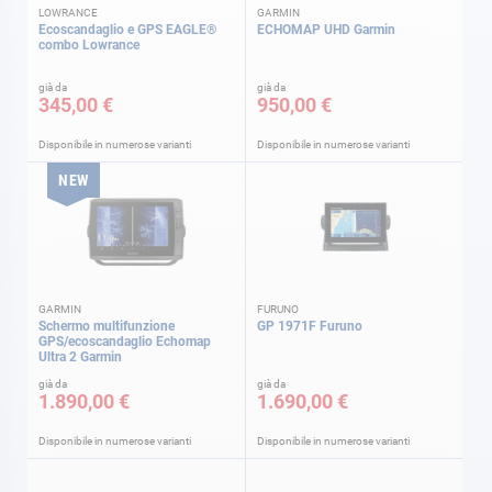
LOWRANCE
GARMIN
Ecoscandaglio e GPS EAGLE®
ECHOMAP UHD Garmin
combo Lowrance
già da
già da
345,00 €
950,00 €
Disponibile in numerose varianti
Disponibile in numerose varianti
NEW
GARMIN
FURUNO
Schermo multifunzione
GP 1971F Furuno
GPS/ecoscandaglio Echomap
Ultra 2 Garmin
già da
già da
1.890,00 €
1.690,00 €
Disponibile in numerose varianti
Disponibile in numerose varianti