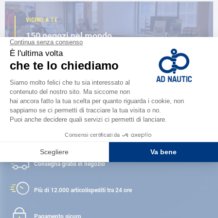
VICINO A TE
150 negozi nel mondo,
la forza di una rete
TROVA UN NEGOZIO
Soddisfatto o rimborsato
Consegna gratis
in negozio
Più di 12.000 articoli
spediti tra 24 ore
Pagamento sicuro