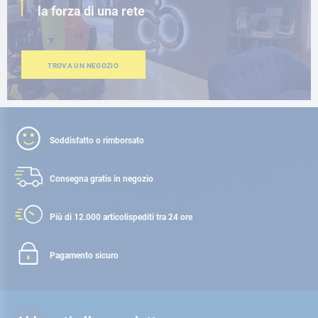
la forza di una rete
TROVA UN NEGOZIO
Soddisfatto o rimborsato
Consegna gratis
in negozio
Più di 12.000 articoli
spediti tra 24 ore
Pagamento sicuro