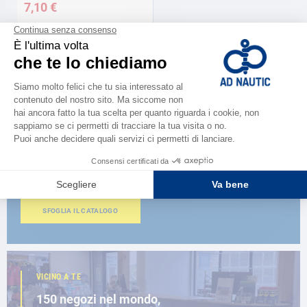
7,10 €
CATALOGARE
Scopri la
nuova guida AD 2026
SFOGLIA IL CATALOGO
VICINO A TE
150 negozi nel mondo,