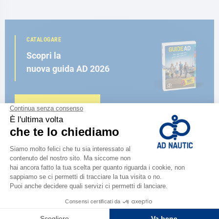
CATALOGARE
Scopri la
nuova guida AD 2026
SFOGLIA IL CATALOGO
VICINO A TE
150 negozi nel mondo,
la forza di una rete
TROVA UN NEGOZIO