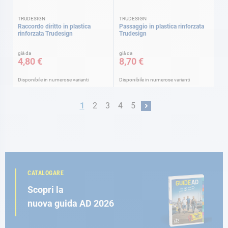
TRUDESIGN
TRUDESIGN
Raccordo diritto in plastica
Passaggio in plastica rinforzata
rinforzata Trudesign
Trudesign
già da
già da
4,80 €
8,70 €
Disponibile in numerose varianti
Disponibile in numerose varianti
Pagina
Attualmente stai leggendo la pagina
Pagina
Pagina
Pagina
Pagina
1
2
3
4
5
Pagina
Prossimo
CATALOGARE
Scopri la
nuova guida AD 2026