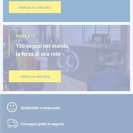
SFOGLIA IL CATALOGO
VICINO A TE
150 negozi nel mondo,
la forza di una rete
TROVA UN NEGOZIO
Soddisfatto o rimborsato
Consegna gratis
in negozio