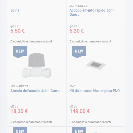
JOHN GUEST
Spina
Accoppiamento rapido John
Guest
già da
già da
5,50 €
5,30 €
Disponibile in numerose varianti
Disponibile in numerose varianti
NEW
NEW
JOHN GUEST
ENO
Arresto dell'uccello John Guest
Kit da incasso Masterglass ENO
già da
già da
18,30 €
149,00 €
Disponibile in numerose varianti
Disponibile in numerose varianti
NEW
NEW