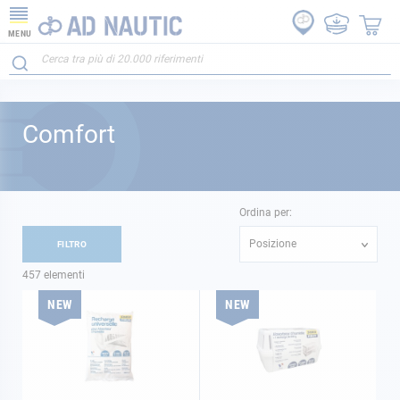
MENU
Comfort
Ordina per:
Posizione
FILTRO
457
elementi
NEW
NEW