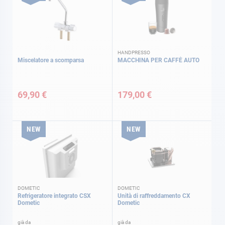
HANDPRESSO
Miscelatore a scomparsa
MACCHINA PER CAFFÈ AUTO
69,90 €
179,00 €
NEW
NEW
DOMETIC
DOMETIC
Refrigeratore integrato CSX
Unità di raffreddamento CX
Dometic
Dometic
già da
già da