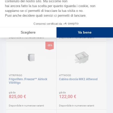
FRENDO
VITRIFRIGO
Zaino isotermico Frendo
Frigorifero /Freezer Seaclasic
CHR Vitrifrigo
già da
già da
29,90 €
1.019,00 €
39,90 €
Disponibile in numerose varianti
Disponibile in numerose varianti
-25%
VITRIFRIGO
ATTWOOD
Frigorifero /Freezer** Airlock
Cabina doccia MK2 Attwood
Vitrifrigo
già da
già da
825,00 €
122,00 €
Disponibile in numerose varianti
Disponibile in numerose varianti