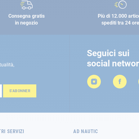
Consegna gratis
Più di 12.000 artic
in negozio
spediti tra 24 or
Seguici sui
social netwo
tualità,
S’ABONNER
TRI SERVIZI
AD NAUTIC