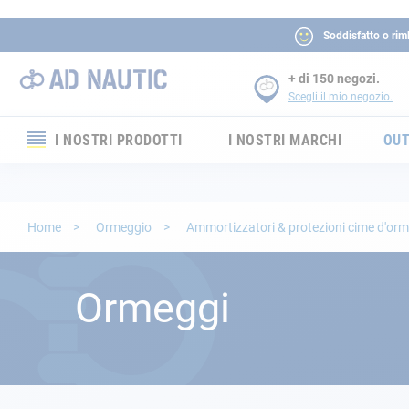
Soddisfatto o rim
+ di 150 negozi.
Scegli il mio negozio.
I NOSTRI PRODOTTI
I NOSTRI MARCHI
OUT
Elettronica
Elettricità
Home
Ormeggio
Ammortizzatori & protezioni cime d'or
Comfort
Ormeggi
Sicurezza
Cordame
Ormeggio