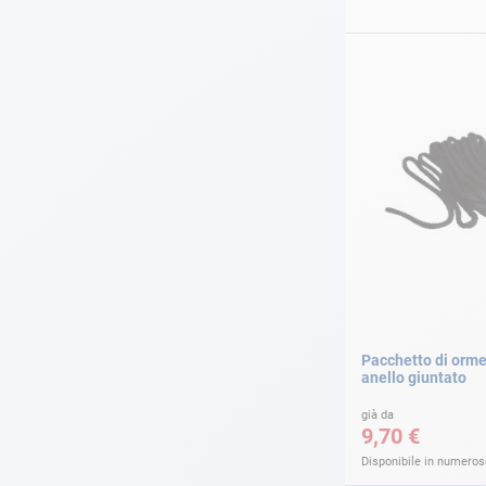
Pacchetto di orm
anello giuntato
già da
9,70 €
Disponibile in numerose