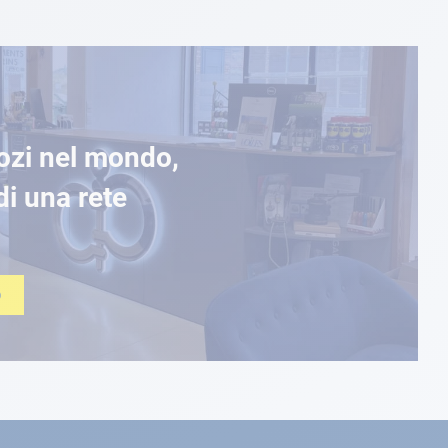
ozi nel mondo,
di una rete
O