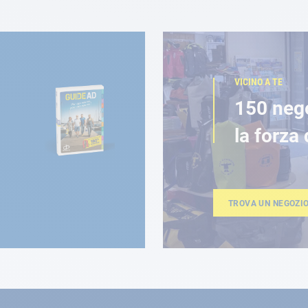
VICINO A TE
150 neg
la forza 
TROVA UN NEGOZI