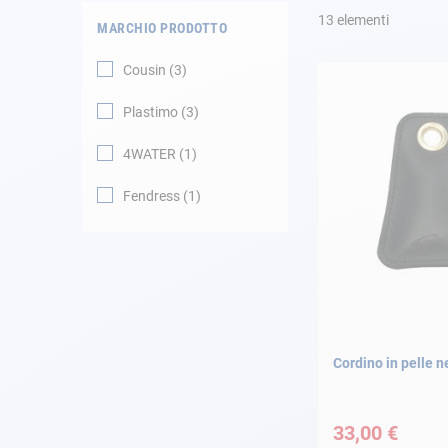
13
elementi
MARCHIO PRODOTTO
Navigazione
Cousin
3
Abbigliamento
Plastimo
3
Svago
4WATER
1
Fendress
1
Appendici
Motore
Raccordi
Manutenzione
Cordino in pelle n
Carta regalo -
Guida AD
33,00 €