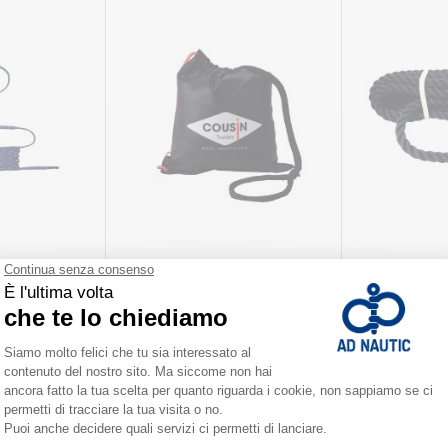
COUSIN
COUSIN
ammortizzate
Pack da ormeggio BLACK
Pack da ormeg
PEARL Cousin
Cousin
già da
già da
36,90 €
41,50 €
 varianti
Disponibile in numerose varianti
Disponibile in num