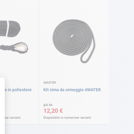
4WATER
gio in poliestere
Kit cima da ormeggio 4WATER
già da
12,20 €
erose varianti
Disponibile in numerose varianti