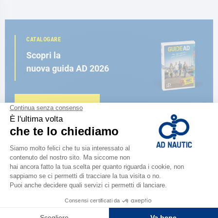
CATALOGARE
Scopri la
nuova guida AD 2026
SFOGLIA IL CATALOGO
VICINO A TE
150 negozi nel mondo,
la forza di una rete
TROVA UN NEGOZIO