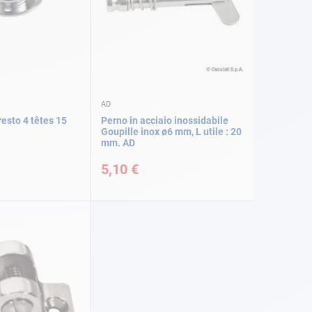
AD
resto 4 têtes 15
Perno in acciaio inossidabile
Goupille inox ø6 mm, L utile : 20
mm. AD
5,10 €