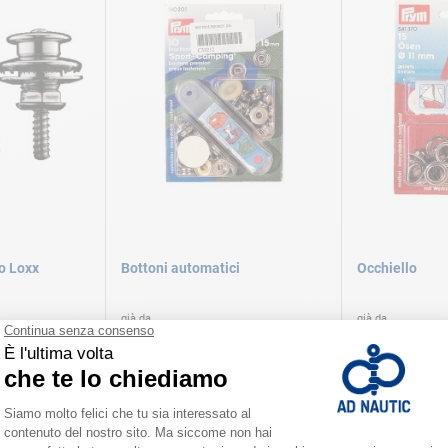
to Loxx
Bottoni automatici
Occhiello
già da
già da
14,90 €
11,10 €
 varianti
Disponibile in numerose varianti
Disponibile in num