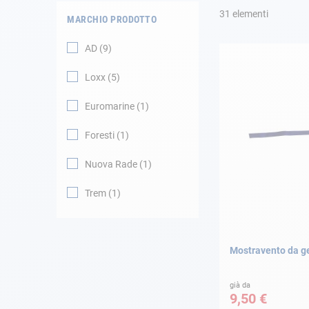
31
elementi
MARCHIO PRODOTTO
Navigazione
AD
9
Abbigliamento
Loxx
5
Svago
Euromarine
1
Foresti
1
Appendici
Nuova Rade
1
Motore
Trem
1
Raccordi
Manutenzione
Mostravento da g
Carta regalo -
Guida AD
già da
9,50 €