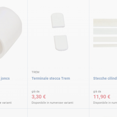
TREM
 joncs
Terminale stecca Trem
Stecche cilind
già da
già da
3,30 €
11,90 €
 varianti
Disponibile in numerose varianti
Disponibile in num