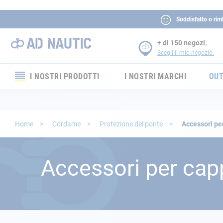
Soddisfatto o rim
+ di 150 negozi.
Scegli il mio negozio.
I NOSTRI PRODOTTI
I NOSTRI MARCHI
OUT
Elettronica
Elettricità
Home
Cordame
Protezione del ponte
Accessori per
Comfort
Accessori per capp
Sicurezza
Cordame
Ormeggio