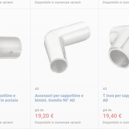
 varianti
Disponibile in numerose varianti
Disponibile in num
AD
AD
pottine e
Accessori per cappottine e
T inox per cap
in acciaio
bimini. Gomito 90° AD
AD
già da
già da
19,20 €
19,40 €
 varianti
Disponibile in numerose varianti
Disponibile in num