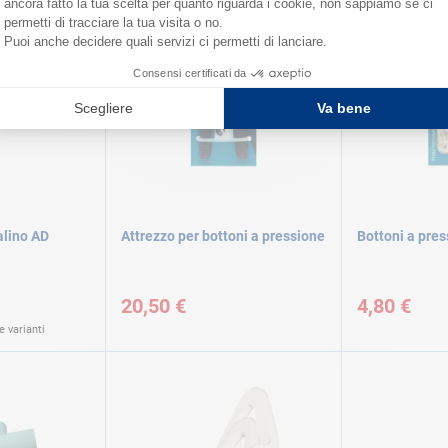
alino AD
Attrezzo per bottoni a pressione
Bottoni a pres
20,50 €
4,80 €
 varianti