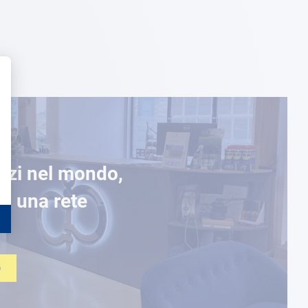
ozi nel mondo,
di una rete
O