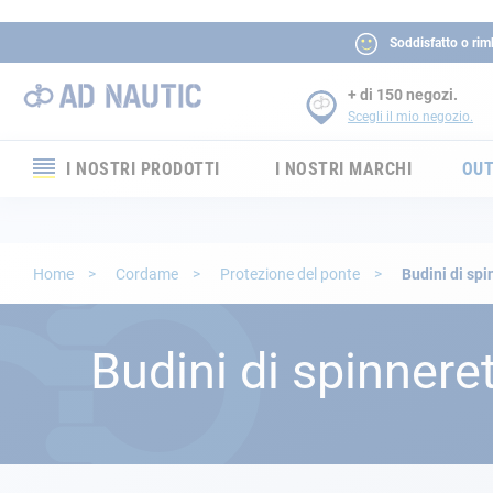
Soddisfatto o rim
+ di 150 negozi.
Scegli il mio negozio.
I NOSTRI PRODOTTI
I NOSTRI MARCHI
OUT
Elettronica
Elettricità
Home
Cordame
Protezione del ponte
Budini di spi
Comfort
Budini di spinnere
Sicurezza
Cordame
Ormeggio