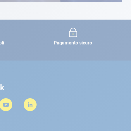
oli
Pagamento sicuro
e
rk