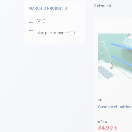
2
elementi
MARCHIO PRODOTTO
Navigazione
AD
1
Abbigliamento
Blue performance
1
Svago
Appendici
Motore
Raccordi
AD
Manutenzione
Cuscino cilindrico
Carta regalo -
Guida AD
già da
34,90 €