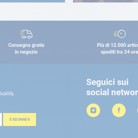
Consegna gratis
Più di 12.000 artic
in negozio
spediti tra 24 or
Seguici sui
social netwo
tualità,
S’ABONNER