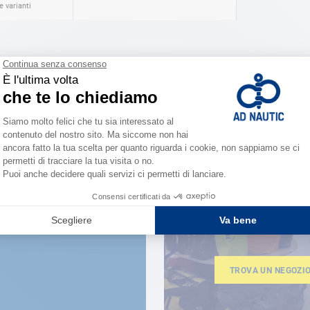
 varianti
VICINO A TE
150 neg
la forza 
TROVA UN NEGOZI