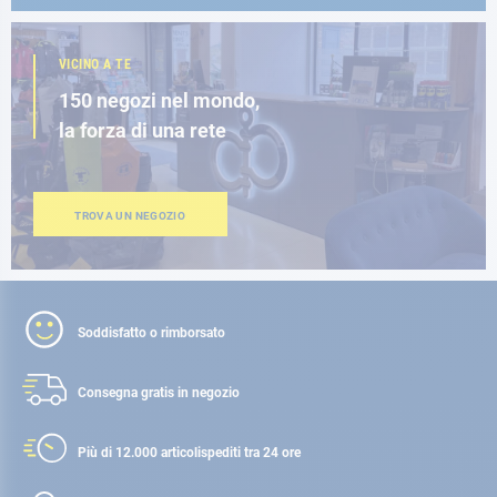
VICINO A TE
150 negozi nel mondo,
la forza di una rete
TROVA UN NEGOZIO
Soddisfatto o rimborsato
Consegna gratis
in negozio
Più di 12.000 articoli
spediti tra 24 ore