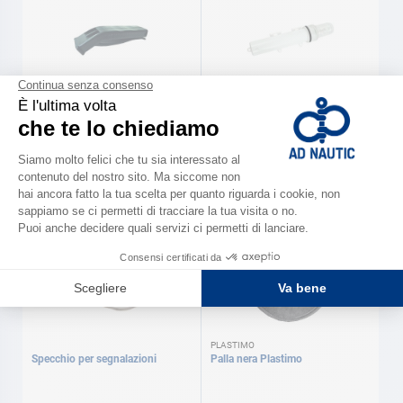
4WATER
EUROMARINE
Fischietto di plastica 4WATER
Lampada flash galleggiante
Euromarine
3,20 €
28,00 €
PLASTIMO
Specchio per segnalazioni
Palla nera Plastimo