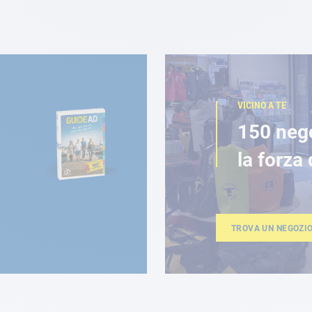
VICINO A TE
150 neg
la forza 
TROVA UN NEGOZI