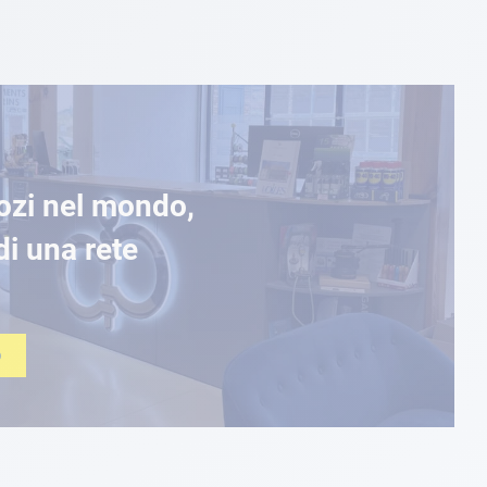
ozi nel mondo,
di una rete
O