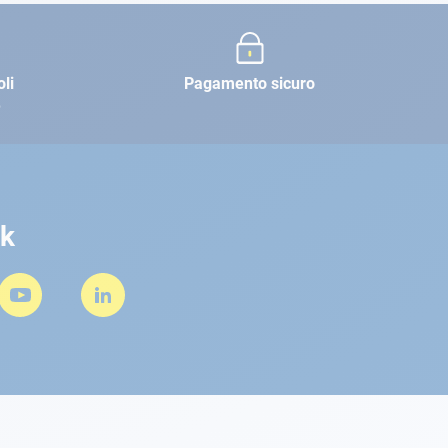
oli
Pagamento sicuro
e
rk