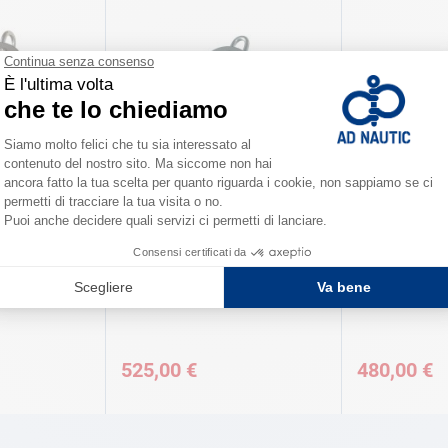
WALDER
WALDER
WALDER 403
FRENO DI BOMA WALDER 203C
FRENO CUPOL
525,00 €
480,00 €