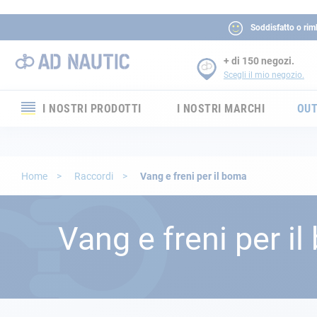
Soddisfatto o rim
+ di 150 negozi.
Scegli il mio negozio.
I NOSTRI PRODOTTI
I NOSTRI MARCHI
OUT
Elettronica
Elettricità
Home
Raccordi
Vang e freni per il boma
Comfort
Vang e freni per i
Sicurezza
Cordame
Ormeggio