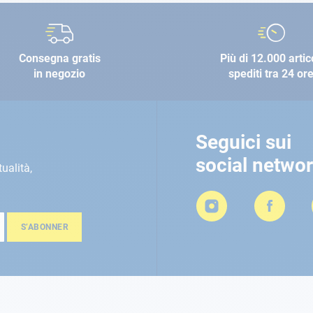
Consegna gratis
Più di 12.000 artic
in negozio
spediti tra 24 or
Seguici sui
social netwo
tualità,
S’ABONNER