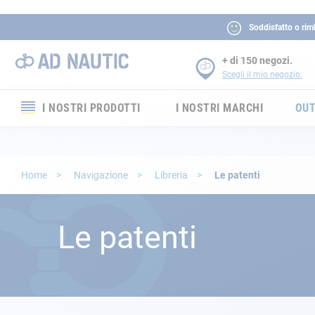
Soddisfatto o rim
+ di 150 negozi.
Scegli il mio negozio.
I NOSTRI PRODOTTI
I NOSTRI MARCHI
OUT
Elettronica
Elettricità
Home
Navigazione
Libreria
Le patenti
Comfort
Le patenti
Sicurezza
Cordame
Ormeggio