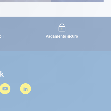
oli
Pagamento sicuro
e
rk