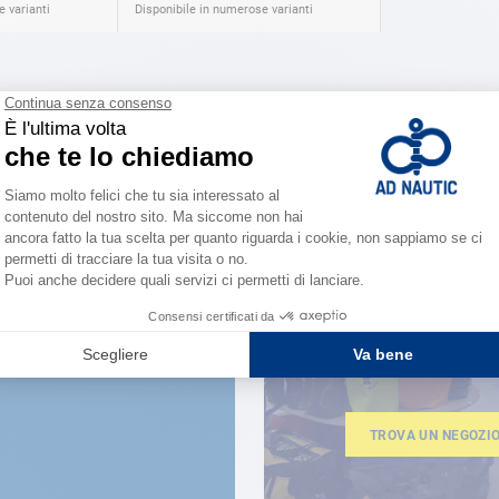
 varianti
Disponibile in numerose varianti
VICINO A TE
150 neg
la forza 
TROVA UN NEGOZI