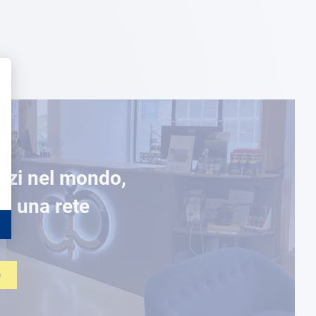
ozi nel mondo,
di una rete
O