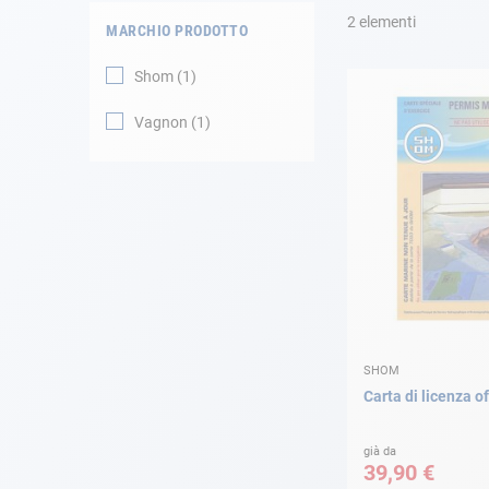
2
elementi
MARCHIO PRODOTTO
Navigazione
Shom
1
Abbigliamento
Vagnon
1
Svago
Appendici
Motore
Raccordi
SHOM
Manutenzione
Carta di licenza 
Carta regalo -
Guida AD
già da
39,90 €