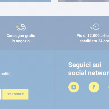
Consegna gratis
Più di 12.000 artic
in negozio
spediti tra 24 or
Seguici sui
social netwo
tualità,
S’ABONNER