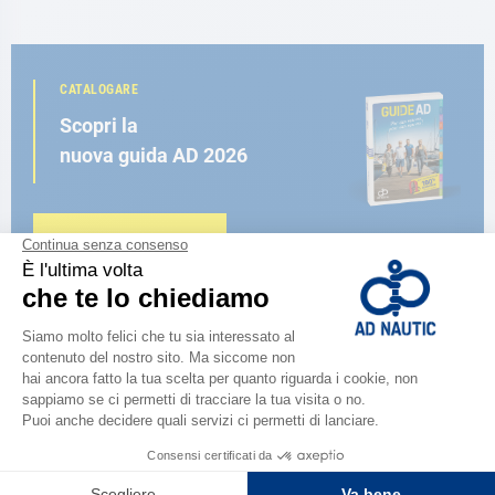
CATALOGARE
Scopri la
nuova guida AD 2026
SFOGLIA IL CATALOGO
VICINO A TE
150 negozi nel mondo,
la forza di una rete
TROVA UN NEGOZIO