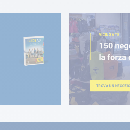
VICINO A TE
150 neg
la forza 
TROVA UN NEGOZI