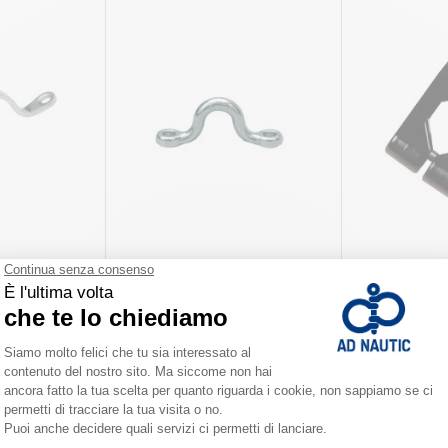
AD
AD
tampato AD
Ponticello inox forgiato AD
Collarino di f
candeliere AD
già da
5,00 €
8,90 €
 varianti
Disponibile in numerose varianti