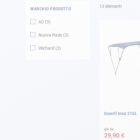
13
elementi
MARCHIO PRODOTTO
Navigazione
AD
9
Abbigliamento
Nuova Rade
2
Svago
Wichard
2
Appendici
Motore
Raccordi
Manutenzione
Inserti Inox 316L
Carta regalo -
Guida AD
già da
29,90 €