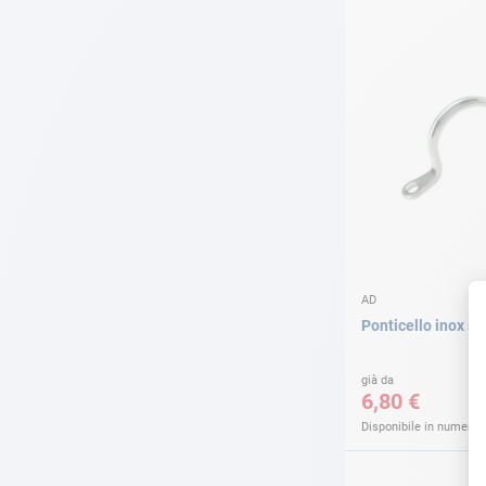
AD
Ponticello inox s
già da
6,80 €
Disponibile in numerose