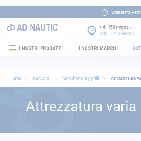
Soddisfatto o rim
+ di 150 negozi.
Scegli il mio negozio.
I NOSTRI PRODOTTI
I NOSTRI MARCHI
OUT
Elettronica
Elettricità
Home
Raccordi
Moschettoni y grilli
Attrezzatura va
Comfort
Attrezzatura varia
Sicurezza
Cordame
Ormeggio