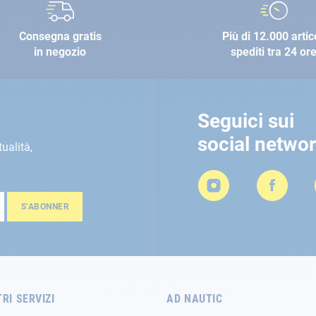
Consegna gratis
Più di 12.000 artic
in negozio
spediti tra 24 or
Seguici sui
social netwo
tualità,
S’ABONNER
TRI SERVIZI
AD NAUTIC