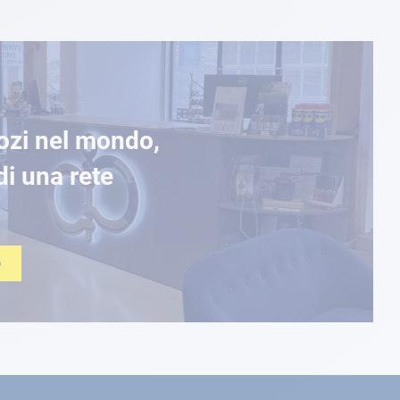
ozi nel mondo,
di una rete
O