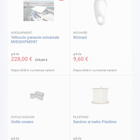
NVEQUIPMENT
WICHARD
Tettuccio parasole universale
Wichard
NVEQUIPMENT
già da
già da
228,00 €
9,60 €
275,00 €
Disponibile in numerose varianti
Disponibile in numerose varianti
OUTILS OCEANS
PLASTIMO
Outils oceans
Sandow al metro Plastimo
già da
già da