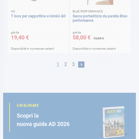
AD
BLUE PERFORMANCE
T inox per cappottine e bimini AD
Sacca portadrizze da paratia Blue
performance
già da
già da
19,40 €
58,00 €
72,90 €
Disponibile in numerose varianti
Disponibile in numerose varianti
Pagina
Attualmente stai leggendo la pagina
Pagina
Pagina
1
2
3
Pagina
Prossimo
CATALOGARE
Scopri la
nuova guida AD 2026