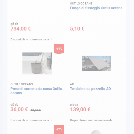
OUTILS OCEANS
Fungo di fissaggio Outils oceans
già da
734,00 €
5,10 €
Disponibile in numerose varianti
-15%
OUTILS OCEANS
AD
Prese di corrente da corsa Outils
Tendalino da pozzetto AD
oceans
già da
già da
36,00 €
139,00 €
42,50 €
Disponibile in numerose varianti
Disponibile in numerose varianti
-17%