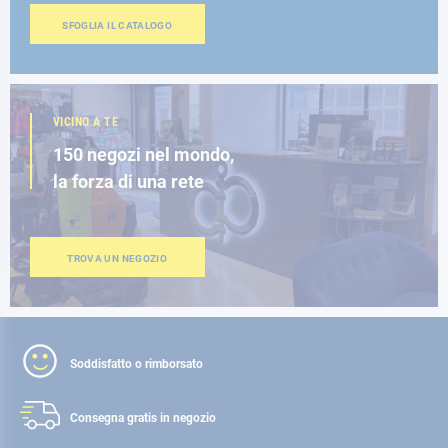
SFOGLIA IL CATALOGO
VICINO A TE
150 negozi nel mondo,
la forza di una rete
TROVA UN NEGOZIO
Soddisfatto o rimborsato
Consegna gratis
in negozio