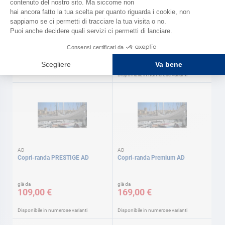
OUTILS OCEANS
Portacime 10 x 25 x 10 cm Outils
Sandow au mètre blanc
oceans
già da
36,50 €
1,20 €
Disponibile in numerose varianti
AD
AD
Copri-randa PRESTIGE AD
Copri-randa Premium AD
già da
già da
109,00 €
169,00 €
Disponibile in numerose varianti
Disponibile in numerose varianti