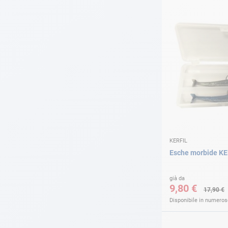
KERFIL
Esche morbide KE
già da
9,80 €
17,90 €
Disponibile in numerose