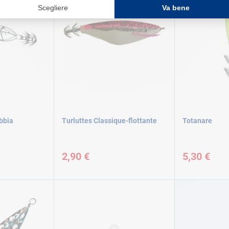
bbia
Turluttes Classique-flottante
Totanare
2,90 €
5,30 €