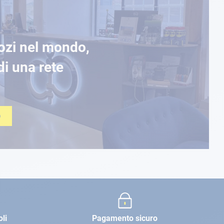
ozi nel mondo,
di una rete
O
oli
Pagamento sicuro