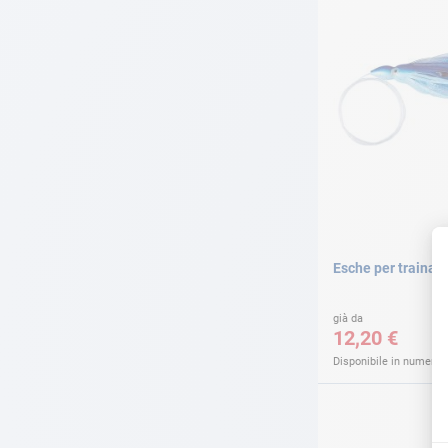
Esche per traina 
già da
12,20 €
Disponibile in numerose