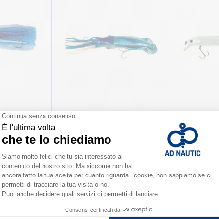
leggera
Esche per traina leggera
Minnow
già da
già da
23,00 €
15,90 €
19
 varianti
Disponibile in numerose varianti
Disponibile in num