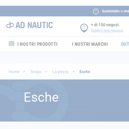
Soddisfatto o rim
+ di 150 negozi.
Scegli il mio negozio.
I NOSTRI PRODOTTI
I NOSTRI MARCHI
OUT
Elettronica
Elettricità
Home
Svago
La pesca
Esche
Comfort
Esche
Sicurezza
Cordame
Ormeggio