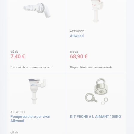
ATTWOOD
Attwood
già da
già da
7,40 €
68,90 €
Disponibile in numerose varianti
Disponibile in numerose varianti
ATTWOOD
Pompe aeratore per vivai
KIT PECHE A L AIMANT 150KG
Attwood
già da