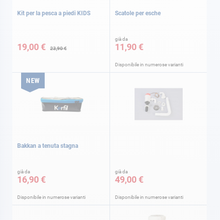
Kit per la pesca a piedi KIDS
Scatole per esche
Special
già da
Price
19,00 €
11,90 €
23,90 €
Disponibile in numerose varianti
NEW
Bakkan a tenuta stagna
già da
già da
16,90 €
49,00 €
Disponibile in numerose varianti
Disponibile in numerose varianti