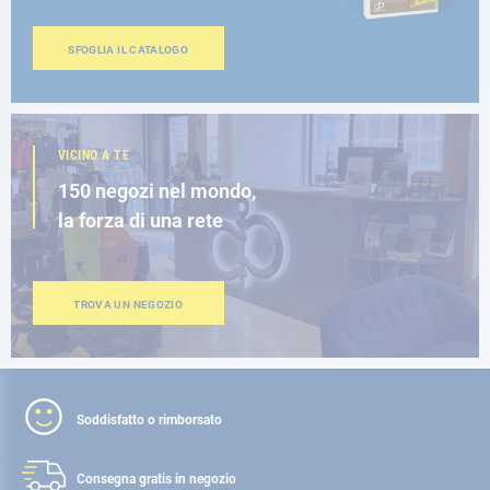
SFOGLIA IL CATALOGO
VICINO A TE
150 negozi nel mondo,
la forza di una rete
TROVA UN NEGOZIO
Soddisfatto o rimborsato
Consegna gratis
in negozio