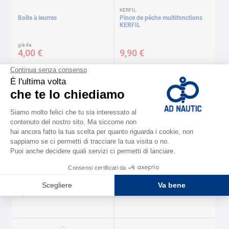
KERFIL
Boîte à leurres
Pince de pêche multifonctions
KERFIL
già da
4,00 €
9,90 €
Disponibile in numerose varianti
Retini Fun L: 90 cm
Retini da riva
4,50 €
29,90 €