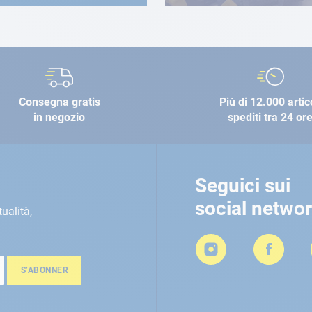
Consegna gratis
Più di 12.000 artic
in negozio
spediti tra 24 or
Seguici sui
social netwo
tualità,
S’ABONNER