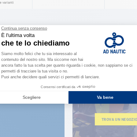
 varianti
VICINO A TE
150 neg
la forza 
TROVA UN NEGOZI