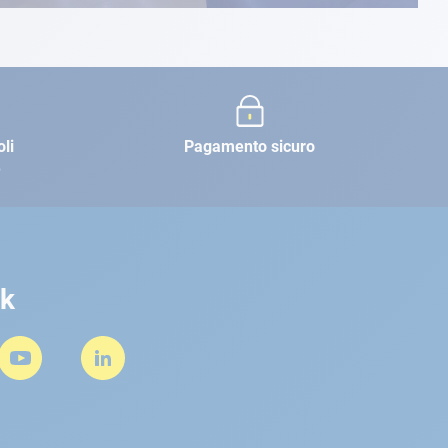
oli
Pagamento sicuro
e
rk