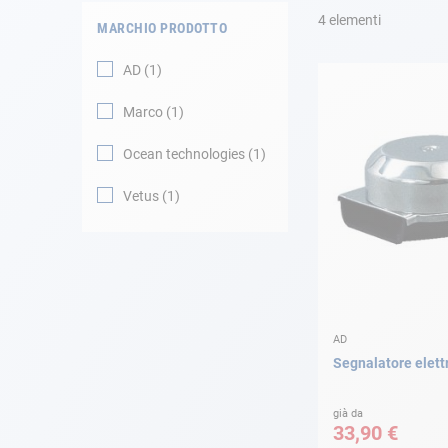
4
elementi
MARCHIO PRODOTTO
Navigazione
AD
1
Abbigliamento
Marco
1
Svago
Ocean technologies
1
Vetus
1
Appendici
Motore
Raccordi
AD
Manutenzione
Segnalatore elett
Carta regalo -
Guida AD
già da
33,90 €