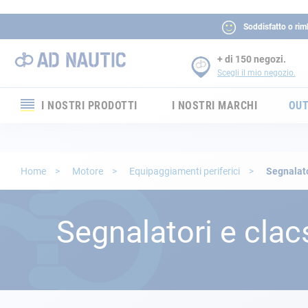
Soddisfatto o rim
+ di 150 negozi.
Scegli il mio negozio.
I NOSTRI PRODOTTI
I NOSTRI MARCHI
OUT
Elettronica
Elettricità
Home
Motore
Equipaggiamenti periferici
Segnalato
Comfort
Segnalatori e cla
Sicurezza
Cordame
Ormeggio