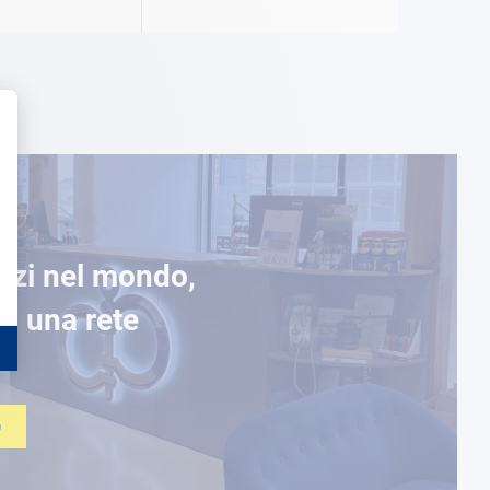
ozi nel mondo,
di una rete
O