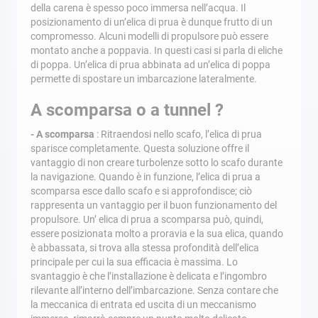
della carena è spesso poco immersa nell’acqua. Il
posizionamento di un’elica di prua è dunque frutto di un
compromesso. Alcuni modelli di propulsore può essere
montato anche a poppavia. In questi casi si parla di eliche
di poppa. Un’elica di prua abbinata ad un’elica di poppa
permette di spostare un imbarcazione lateralmente.
A scomparsa o a tunnel ?
- A scomparsa
: Ritraendosi nello scafo, l’elica di prua
sparisce completamente. Questa soluzione offre il
vantaggio di non creare turbolenze sotto lo scafo durante
la navigazione. Quando è in funzione, l’elica di prua a
scomparsa esce dallo scafo e si approfondisce; ciò
rappresenta un vantaggio per il buon funzionamento del
propulsore. Un’ elica di prua a scomparsa può, quindi,
essere posizionata molto a proravia e la sua elica, quando
è abbassata, si trova alla stessa profondità dell’elica
principale per cui la sua efficacia è massima. Lo
svantaggio è che l’installazione è delicata e l’ingombro
rilevante all’interno dell’imbarcazione. Senza contare che
la meccanica di entrata ed uscita di un meccanismo