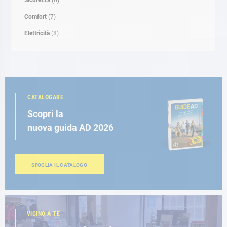
Sicurezza
(6)
Comfort
(7)
Elettricità
(8)
CATALOGARE
Scopri la
nuova guida AD 2026
SFOGLIA IL CATALOGO
VICINO A TE