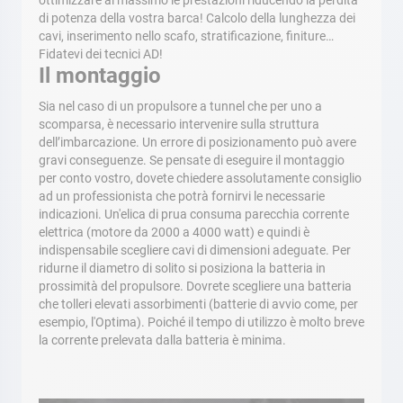
ottimizzare al massimo le prestazioni riducendo la perdita
di potenza della vostra barca! Calcolo della lunghezza dei
cavi, inserimento nello scafo, stratificazione, finiture…
Fidatevi dei tecnici AD!
Il montaggio
Sia nel caso di un propulsore a tunnel che per uno a
scomparsa, è necessario intervenire sulla struttura
dell’imbarcazione. Un errore di posizionamento può avere
gravi conseguenze. Se pensate di eseguire il montaggio
per conto vostro, dovete chiedere assolutamente consiglio
ad un professionista che potrà fornirvi le necessarie
indicazioni. Un'elica di prua consuma parecchia corrente
elettrica (motore da 2000 a 4000 watt) e quindi è
indispensabile scegliere cavi di dimensioni adeguate. Per
ridurne il diametro di solito si posiziona la batteria in
prossimità del propulsore. Dovrete scegliere una batteria
che tolleri elevati assorbimenti (batterie di avvio come, per
esempio, l'Optima). Poiché il tempo di utilizzo è molto breve
la corrente prelevata dalla batteria è minima.