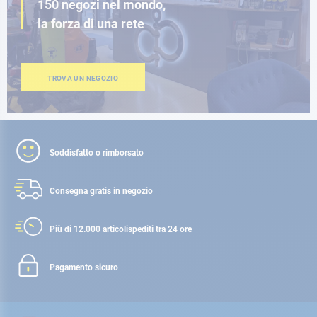
150 negozi nel mondo,
la forza di una rete
TROVA UN NEGOZIO
Soddisfatto o rimborsato
Consegna gratis
in negozio
Più di 12.000 articoli
spediti tra 24 ore
Pagamento sicuro