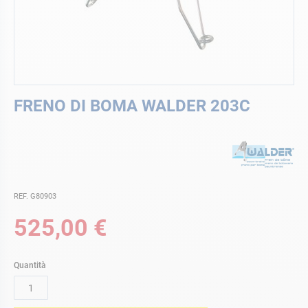
Vai
FRENO DI BOMA WALDER 203C
all'inizio
della
galleria
di
immagini
REF. G80903
525,00 €
Quantità