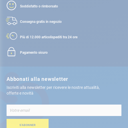
Soddisfatto o rimborsato
Consegna gratis
in negozio
Più di 12.000 articoli
spediti tra 24 ore
Pagamento sicuro
Abbonati alla newsletter
Iscriviti alla newsletter per ricevere le nostre attualità,
offerte e novità
Iscriviti
alla
nostra
Newsletter:
S’ABONNER