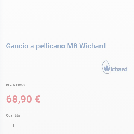
Vai
Gancio a pellicano M8 Wichard
all'inizio
della
galleria
di
immagini
REF. G11050
68,90 €
Quantità