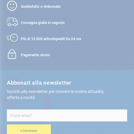
Soddisfatto o rimborsato
Consegna gratis
in negozio
Più di 12.000 articoli
spediti tra 24 ore
Pagamento sicuro
Abbonati alla newsletter
Iscriviti alla newsletter per ricevere le nostre attualità,
offerte e novità
Iscriviti
alla
nostra
Newsletter:
S’ABONNER