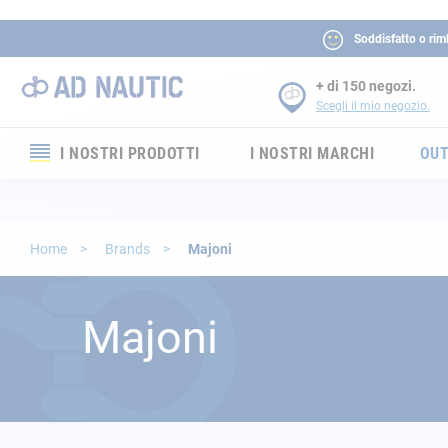
Soddisfatto o rim
+ di 150 negozi.
Scegli il mio negozio.
I NOSTRI PRODOTTI
I NOSTRI MARCHI
OUT
Elettronica
Elettricità
Home
Brands
Majoni
Comfort
Majoni
Sicurezza
Cordame
Ormeggio