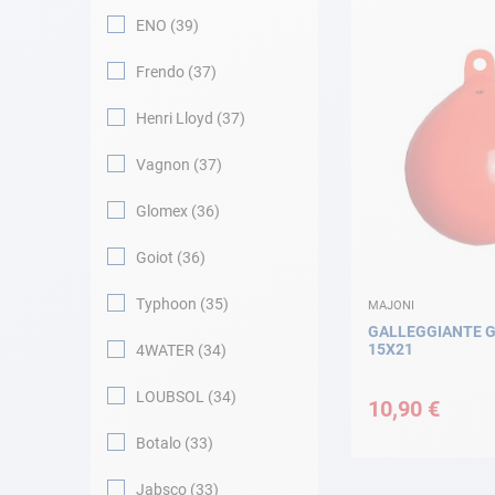
ENO
39
Frendo
37
Henri Lloyd
37
Vagnon
37
Glomex
36
Goiot
36
Typhoon
35
MAJONI
GALLEGGIANTE G
15X21
4WATER
34
LOUBSOL
34
10,90 €
Botalo
33
Jabsco
33