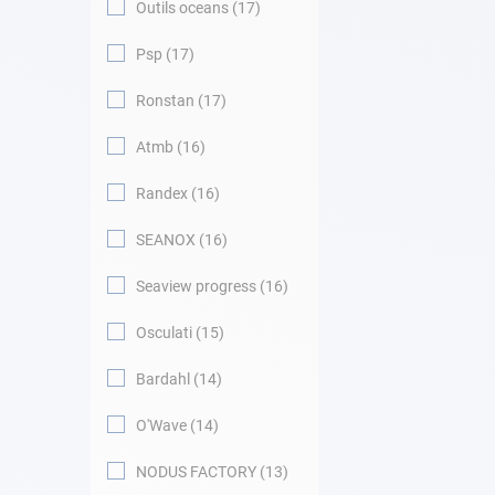
Outils oceans
17
Psp
17
Ronstan
17
Atmb
16
Randex
16
SEANOX
16
Seaview progress
16
Osculati
15
Bardahl
14
O'Wave
14
NODUS FACTORY
13