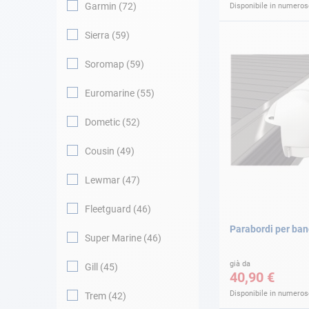
Garmin
72
Disponibile in numerose
Sierra
59
Soromap
59
Euromarine
55
Dometic
52
Cousin
49
Lewmar
47
Fleetguard
46
Parabordi per ban
Super Marine
46
già da
Gill
45
40,90 €
Disponibile in numerose
Trem
42