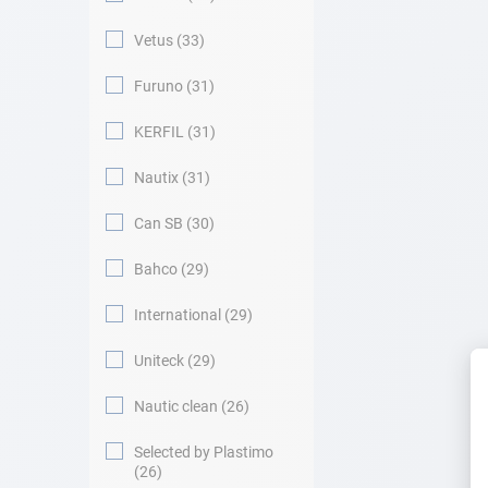
Vetus
33
Furuno
31
KERFIL
31
Nautix
31
Can SB
30
Bahco
29
International
29
Uniteck
29
Nautic clean
26
Selected by Plastimo
26