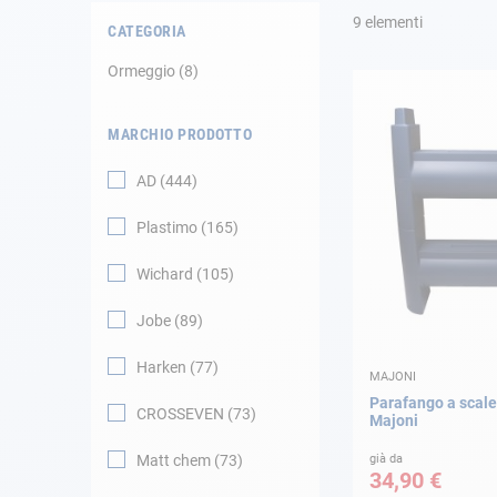
9
elementi
CATEGORIA
Navigazione
Ormeggio
8
Abbigliamento
MARCHIO PRODOTTO
Svago
AD
444
Appendici
Plastimo
165
Motore
Wichard
105
Jobe
89
Raccordi
Harken
77
MAJONI
Manutenzione
Parafango a scale
CROSSEVEN
73
Majoni
Carta regalo -
Guida AD
Matt chem
73
già da
34,90 €