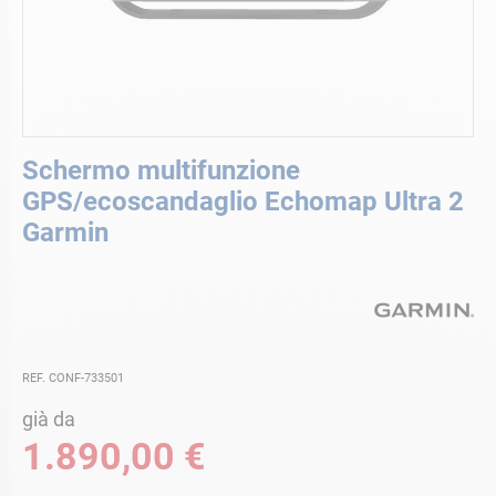
Vai
Schermo multifunzione
all'inizio
della
GPS/ecoscandaglio Echomap Ultra 2
galleria
Garmin
di
immagini
REF. CONF-733501
già da
1.890,00 €