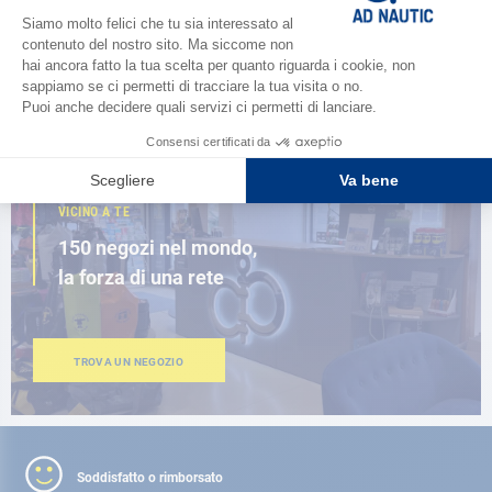
nuova guida AD 2026
SFOGLIA IL CATALOGO
VICINO A TE
150 negozi nel mondo,
la forza di una rete
TROVA UN NEGOZIO
Soddisfatto o rimborsato