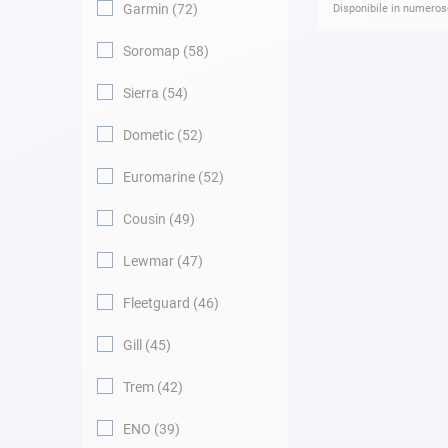
Garmin
72
Disponibile in numerose
Soromap
58
Sierra
54
Dometic
52
Euromarine
52
Cousin
49
Lewmar
47
Fleetguard
46
Gill
45
Trem
42
ENO
39