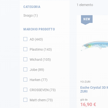
1
elemento
CATEGORIA
Navigazione
Svago
1
NEW
Abbigliamento
MARCHIO PRODOTTO
Svago
AD
443
Appendici
Plastimo
143
Motore
Wichard
105
Jobe
89
Raccordi
Harken
77
YO-ZURI
Manutenzione
Esche Crystal 3D
CROSSEVEN
73
ZURI
Carta regalo -
Guida AD
Matt chem
73
già da
16,90 €