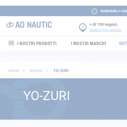
Soddisfatto o rim
+ di 150 negozi.
Scegli il mio negozio.
I NOSTRI PRODOTTI
I NOSTRI MARCHI
OUT
Elettronica
Elettricità
Home
Brands
YO-ZURI
Comfort
YO-ZURI
Sicurezza
Cordame
Ormeggio