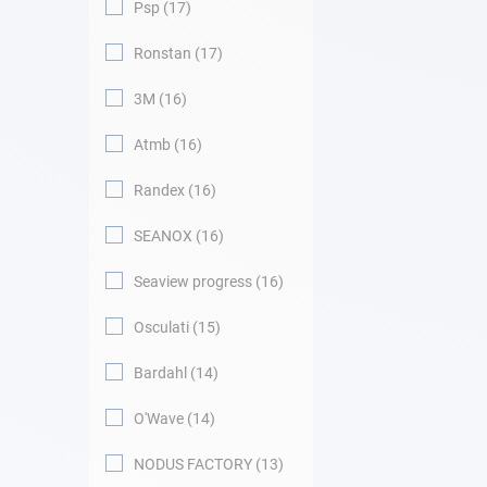
Psp
17
Ronstan
17
3M
16
Atmb
16
Randex
16
SEANOX
16
Seaview progress
16
Osculati
15
Bardahl
14
O'Wave
14
NODUS FACTORY
13