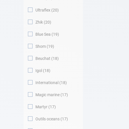
Ultraflex
20
Zhik
20
Blue Sea
19
Shom
19
Beuchat
18
Igol
18
International
18
Magic marine
17
Martyr
17
Outils oceans
17