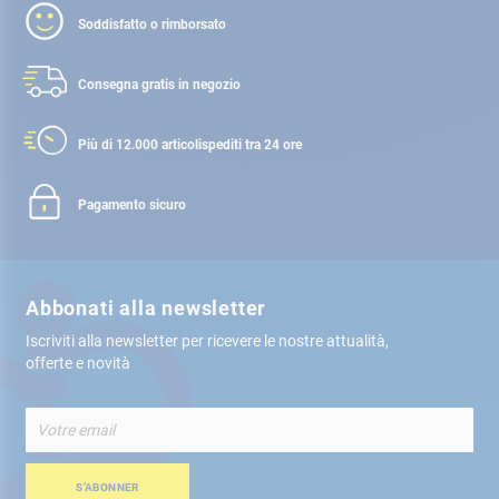
Soddisfatto o rimborsato
Consegna gratis
in negozio
Più di 12.000 articoli
spediti tra 24 ore
Pagamento sicuro
Abbonati alla newsletter
Iscriviti alla newsletter per ricevere le nostre attualità,
offerte e novità
Iscriviti
alla
nostra
Newsletter:
S’ABONNER