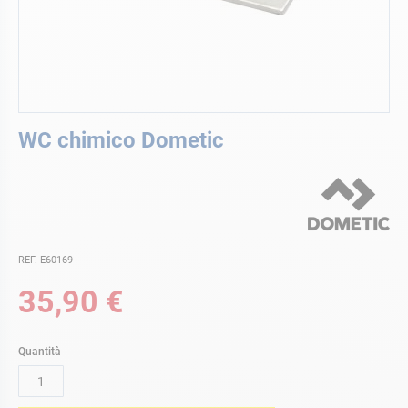
Vai
WC chimico Dometic
all'inizio
della
galleria
di
immagini
REF. E60169
35,90 €
Quantità