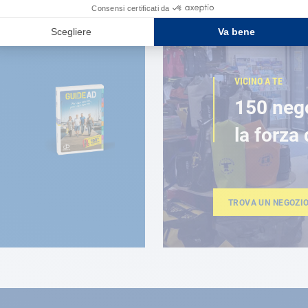
VICINO A TE
150 neg
la forza 
TROVA UN NEGOZI