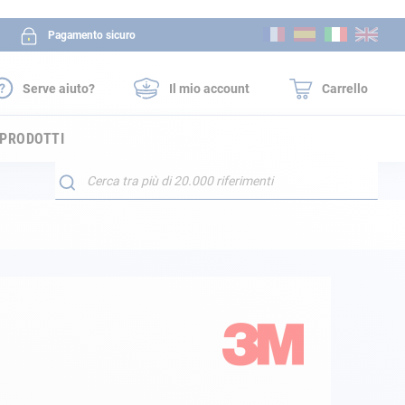
Salta
Pagamento sicuro
al
contenuto
Serve aiuto?
Il mio account
Carrello
 PRODOTTI
Search