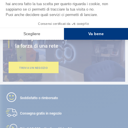
SFOGLIA IL CATALOGO
VICINO A TE
150 negozi nel mondo,
la forza di una rete
TROVA UN NEGOZIO
Soddisfatto o rimborsato
Consegna gratis
in negozio