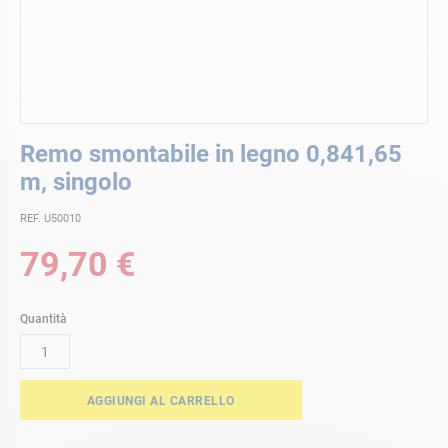
Vai
Remo smontabile in legno 0,841,65
all'inizio
della
m, singolo
galleria
di
REF. U50010
immagini
79,70 €
Quantità
AGGIUNGI AL CARRELLO