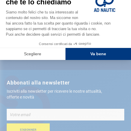
Soddisfatto o rimborsato
Consegna gratis
in negozio
Più di 12.000 articoli
spediti tra 24 ore
Pagamento sicuro
Abbonati alla newsletter
Iscriviti alla newsletter per ricevere le nostre attualità,
offerte e novità
Iscriviti
alla
nostra
Newsletter:
S’ABONNER