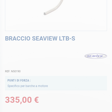
Vai
BRACCIO SEAVIEW LTB-S
all'inizio
della
galleria
di
immagini
REF. N50190
PUNTI DI FORZA
Specifico per barche a motore
335,00 €