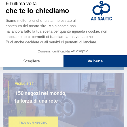
CATALOGARE
Scopri la
nuova guida AD 2026
SFOGLIA IL CATALOGO
VICINO A TE
150 negozi nel mondo,
la forza di una rete
TROVA UN NEGOZIO