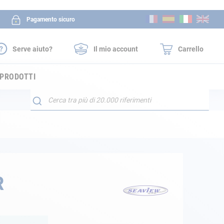
Salta
Pagamento sicuro
al
contenuto
Serve aiuto?
Il mio account
Carrello
 PRODOTTI
Search
R