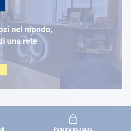
ozi nel mondo,
di una rete
O
oli
Pagamento sicuro