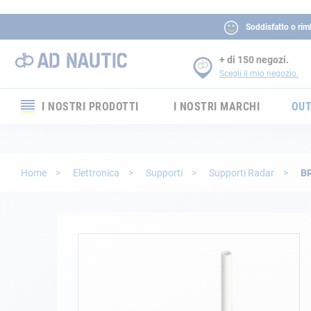
Soddisfatto o rim
+ di 150 negozi.
Scegli il mio negozio.
I NOSTRI PRODOTTI
I NOSTRI MARCHI
OUT
Elettronica
Elettricità
Home
Elettronica
Supporti
Supporti Radar
B
Comfort
Sicurezza
Vai
alla
fine
Cordame
della
galleria
Ormeggio
di