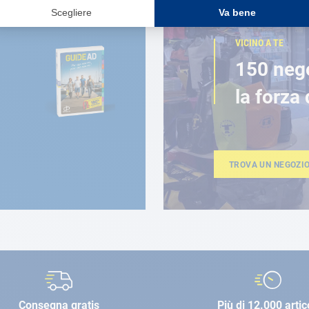
VICINO A TE
150 neg
la forza 
TROVA UN NEGOZI
Consegna gratis
Più di 12.000 artic