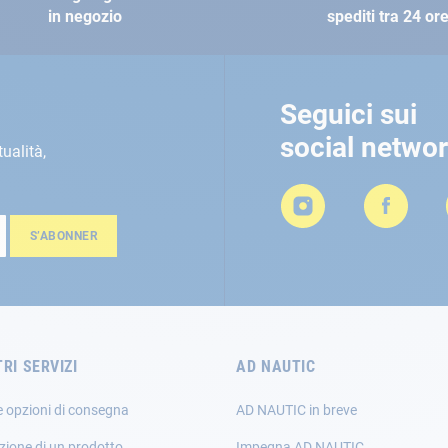
in negozio
spediti tra 24 or
Seguici sui
social netwo
tualità,
S’ABONNER
TRI SERVIZI
AD NAUTIC
e opzioni di consegna
AD NAUTIC in breve
zione di un prodotto
Impegna AD NAUTIC