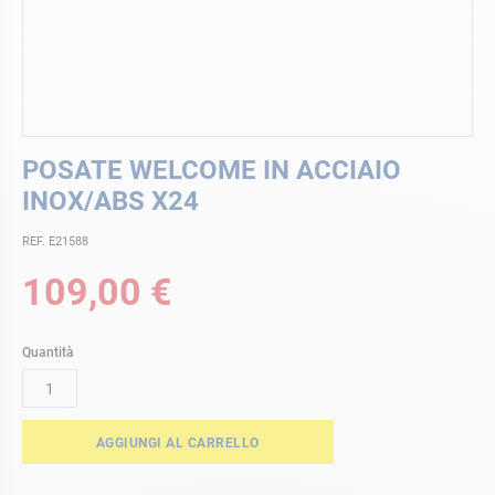
Vai
POSATE WELCOME IN ACCIAIO
all'inizio
della
INOX/ABS X24
galleria
di
REF. E21588
immagini
109,00 €
Quantità
AGGIUNGI AL CARRELLO