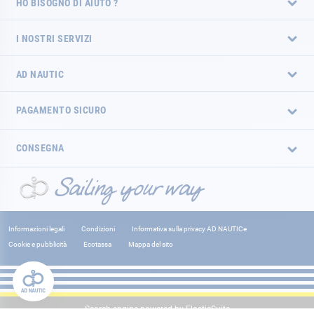
HO BISOGNO DI AIUTO ?
I NOSTRI SERVIZI
AD NAUTIC
PAGAMENTO SICURO
CONSEGNA
Informazioni legali
Condizioni
Informativa sulla privacy AD NAUTICe
Cookie e pubblicità
Ecotassa
Mappa del sito
Search engine powered by
ElasticSuite