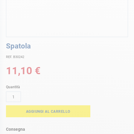
Vai
Spatola
all'inizio
della
REF. B30242
galleria
di
11,10 €
immagini
Quantità
AGGIUNGI AL CARRELLO
Consegna