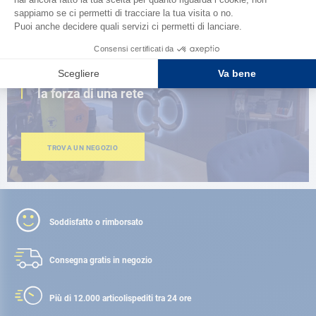
VICINO A TE
150 negozi nel mondo,
la forza di una rete
TROVA UN NEGOZIO
Soddisfatto o rimborsato
Consegna gratis
in negozio
Più di 12.000 articoli
spediti tra 24 ore