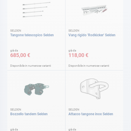
SELDEN
SELDEN
Tangone telescopico Selden
Vang rigido 'Rodkicker' Selden
già da
già da
685,00 €
118,00 €
Disponibile in numerose varianti
Disponibile in numerose varianti
SELDEN
SELDEN
Bozzello tandem Selden
Attacco tangone inox Selden
già da
già da