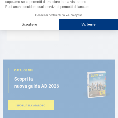
SELDEN
Passascotte doppio Selden
77,50 €
CATALOGARE
Scopri la
nuova guida AD 2026
SFOGLIA IL CATALOGO