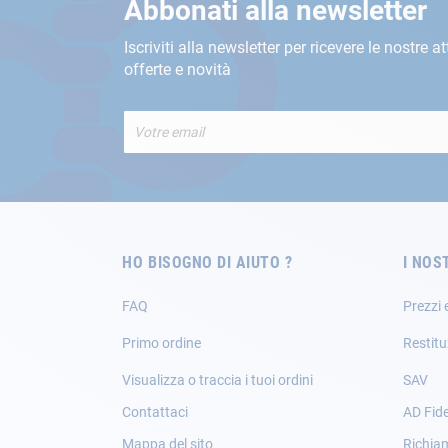
Abbonati alla newsletter
Iscriviti alla newsletter per ricevere le nostre at
offerte e novità
Iscriviti
alla
nostra
Newsletter:
HO BISOGNO DI AIUTO ?
I NOS
FAQ
Prezzi 
Primo ordine
Restitu
Visualizza o traccia i tuoi ordini
SAV
Contattaci
AD Fide
Mappa del sito
Richia