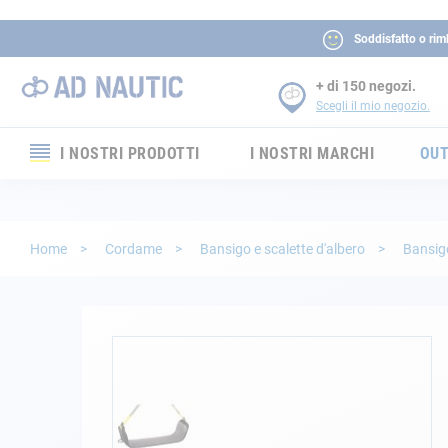
Soddisfatto o rim
+ di 150 negozi.
Scegli il mio negozio.
I NOSTRI PRODOTTI
I NOSTRI MARCHI
OUT
Elettronica
Elettricità
Home
Cordame
Bansigo e scalette d'albero
Bansi
Comfort
Sicurezza
Vai
alla
fine
Cordame
della
galleria
Ormeggio
di