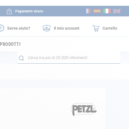
Salta
Pagamento sicuro
al
contenuto
Serve aiuto?
Il mio account
Carrello
 PRODOTTI
Search