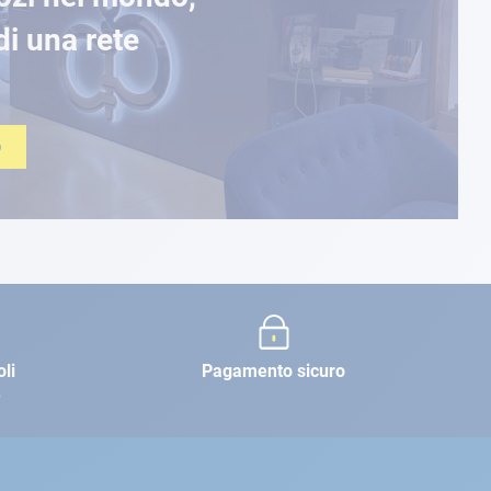
di una rete
O
oli
Pagamento sicuro
e