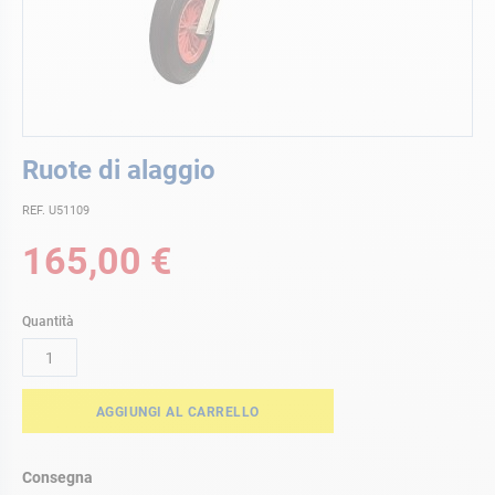
Vai
Ruote di alaggio
all'inizio
della
REF. U51109
galleria
di
165,00 €
immagini
Quantità
AGGIUNGI AL CARRELLO
Consegna