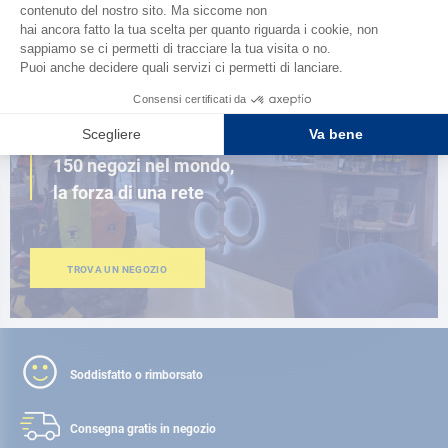
SFOGLIA IL CATALOGO
VICINO A TE
150 negozi nel mondo,
la forza di una rete
TROVA UN NEGOZIO
Soddisfatto o rimborsato
Consegna gratis
in negozio