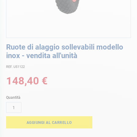
Vai
Ruote di alaggio sollevabili modello
all'inizio
della
inox - vendita all'unità
galleria
di
REF. U51122
immagini
148,40 €
Quantità
AGGIUNGI AL CARRELLO