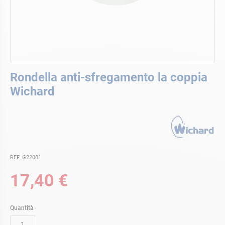
Vai
Rondella anti-sfregamento la coppia
all'inizio
della
Wichard
galleria
di
immagini
REF. G22001
17,40 €
Quantità