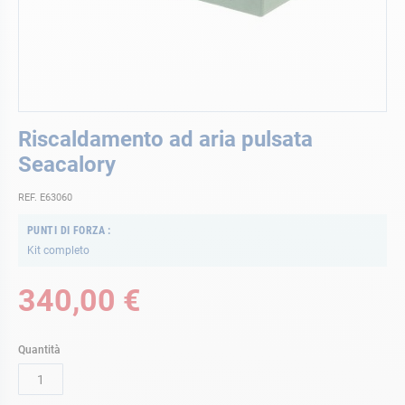
Vai
Riscaldamento ad aria pulsata
all'inizio
della
Seacalory
galleria
di
REF. E63060
immagini
PUNTI DI FORZA
Kit completo
340,00 €
Quantità