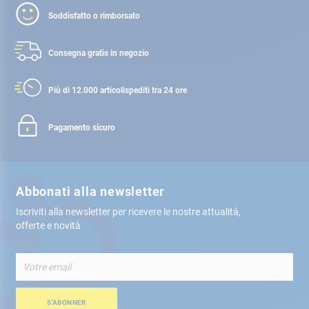
Soddisfatto o rimborsato
Consegna gratis
in negozio
Più di 12.000 articoli
spediti tra 24 ore
Pagamento sicuro
Abbonati alla newsletter
Iscriviti alla newsletter per ricevere le nostre attualità,
offerte e novità
Iscriviti
alla
nostra
Newsletter:
S’ABONNER