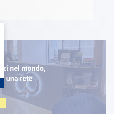
ozi nel mondo,
di una rete
O