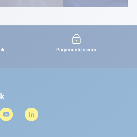
oli
Pagamento sicuro
e
rk