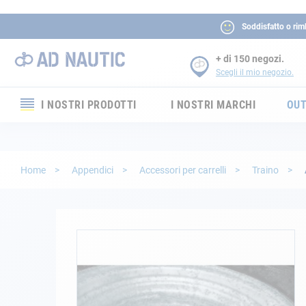
Soddisfatto o rim
+ di 150 negozi.
Scegli il mio negozio.
I NOSTRI PRODOTTI
I NOSTRI MARCHI
OUT
Elettronica
Elettricità
Home
Appendici
Accessori per carrelli
Traino
Comfort
Sicurezza
Vai
alla
fine
Cordame
della
galleria
Ormeggio
di