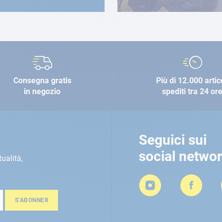
Consegna gratis
Più di 12.000 artic
in negozio
spediti tra 24 or
Seguici sui
social netwo
tualità,
S’ABONNER