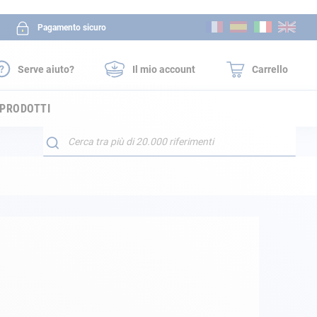
Salta
Pagamento sicuro
al
contenuto
Serve aiuto?
Il mio account
Carrello
 PRODOTTI
Search