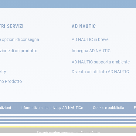
TRI SERVIZI
AD NAUTIC
e opzioni di consegna
AD NAUTIC in breve
zione di un prodotto
Impegna AD NAUTIC
AD NAUTIC supporta ambiente
lity
Diventa un affiliato AD NAUTIC
mo Prodotto
dizioni
Informativa sulla privacy AD NAUTICe
Cookie e pubblicità
E
Search engine powered by
ElasticSuite