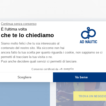
VICINO A TE
150 neg
la forza 
TROVA UN NEGOZI