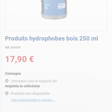
Vai
Produits hydrophobes bois 250 ml
all'inizio
della
REF. B19704
galleria
di
17,90 €
immagini
Consegna
Consegna solo al negozio AD
Acquista la collezione
Prodotto non disponibile
Vedi le disponibilità in negozio ...