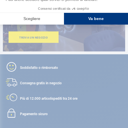
150 negozi nel mondo,
la forza di una rete
TROVA UN NEGOZIO
Soddisfatto o rimborsato
Consegna gratis
in negozio
Più di 12.000 articoli
spediti tra 24 ore
Pagamento sicuro