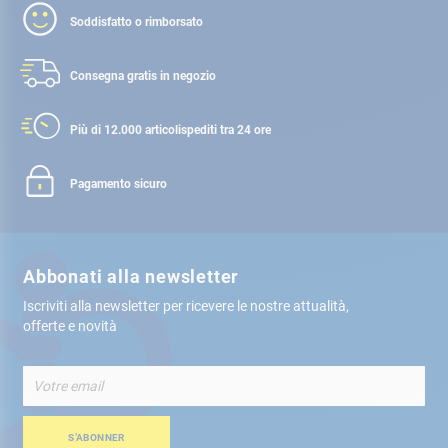
Soddisfatto o rimborsato
Consegna gratis
in negozio
Più di 12.000 articoli
spediti tra 24 ore
Pagamento sicuro
Abbonati alla newsletter
Iscriviti alla newsletter per ricevere le nostre attualità,
offerte e novità
Iscriviti
alla
nostra
Newsletter:
S’ABONNER