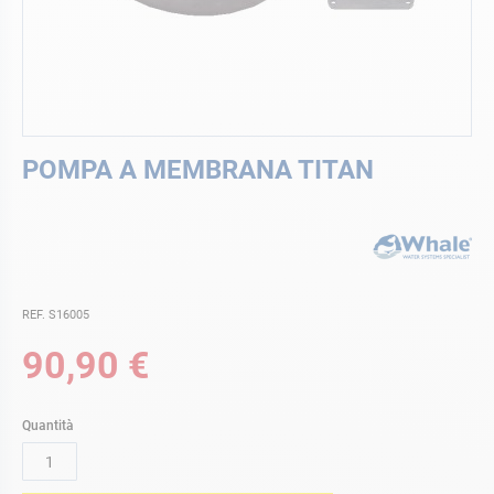
Vai
POMPA A MEMBRANA TITAN
all'inizio
della
galleria
di
immagini
REF. S16005
90,90 €
Quantità