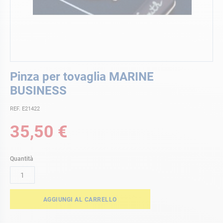
Vai
Pinza per tovaglia MARINE
all'inizio
della
BUSINESS
galleria
di
REF. E21422
immagini
35,50 €
Quantità
AGGIUNGI AL CARRELLO