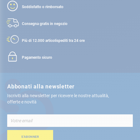
Soddisfatto o rimborsato
Consegna gratis
in negozio
Più di 12.000 articoli
spediti tra 24 ore
Pagamento sicuro
Abbonati alla newsletter
Iscriviti alla newsletter per ricevere le nostre attualità,
offerte e novità
Iscriviti
alla
nostra
Newsletter:
S’ABONNER