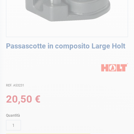
Vai
Passascotte in composito Large Holt
all'inizio
della
galleria
di
immagini
REF. A53231
20,50 €
Quantità