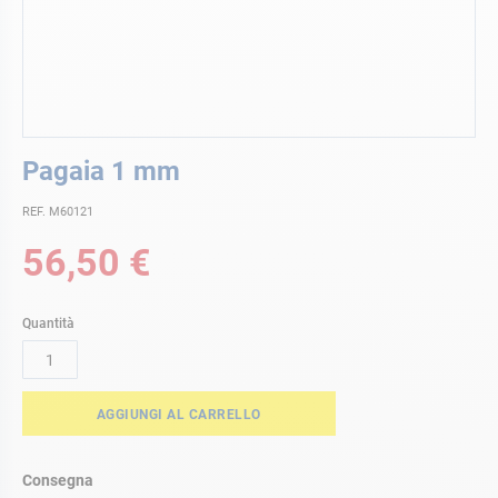
Vai
Pagaia 1 mm
all'inizio
della
REF. M60121
galleria
di
56,50 €
immagini
Quantità
AGGIUNGI AL CARRELLO
Consegna