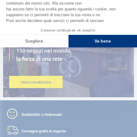
SFOGLIA IL CATALOGO
VICINO A TE
150 negozi nel mondo,
la forza di una rete
TROVA UN NEGOZIO
Soddisfatto o rimborsato
Consegna gratis
in negozio